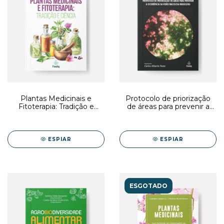
Plantas Medicinais e
Protocolo de priorização
Fitoterapia: Tradição e
de áreas para prevenir a
Ciência (E-book)
ocorrência da febre
maculosa brasileira (E-
book)
ESPIAR
ESPIAR
ESGOTADO