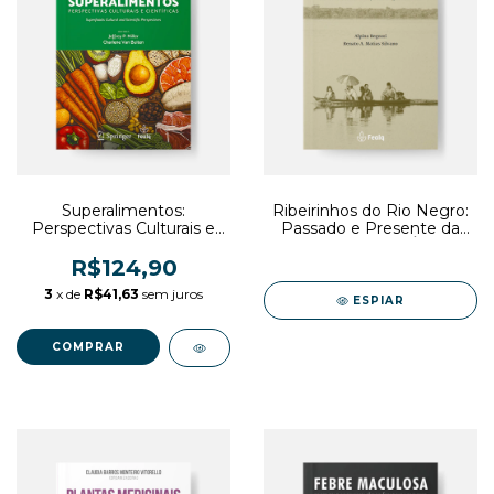
Superalimentos:
Ribeirinhos do Rio Negro:
Perspectivas Culturais e
Passado e Presente da
Científicas
Interação com as Águas e
a Floresta (E-book)
R$124,90
3
x de
R$41,63
sem juros
ESPIAR