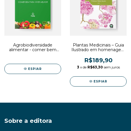
Agrobiodiversidade
Plantas Medicinais – Guia
alimentar - comer bem
Ilustrado em homenagem
para viver melhor (E-book)
ao Professor Walter
Accorsi
R$189,90
3
x de
R$63,30
sem juros
ESPIAR
ESPIAR
Sobre a editora