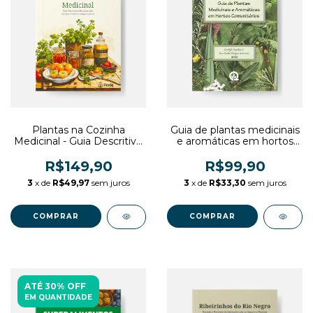
Plantas na Cozinha
Guia de plantas medicinais
Medicinal - Guia Descritivo
e aromáticas em hortos
e Ilustrado com Receitas
comunitários
de Panc e Outras
R$149,90
R$99,90
Espécies
3
x de
R$49,97
sem juros
3
x de
R$33,30
sem juros
ATÉ 30% OFF
EM QUANTIDADE