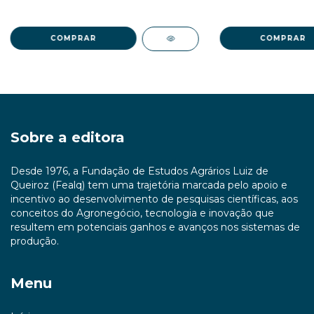
3
x de
R$23,30
sem juros
3
x de
R$43
Sobre a editora
Desde 1976, a Fundação de Estudos Agrários Luiz de
Queiroz (Fealq) tem uma trajetória marcada pelo apoio e
incentivo ao desenvolvimento de pesquisas científicas, aos
conceitos do Agronegócio, tecnologia e inovação que
resultem em potenciais ganhos e avanços nos sistemas de
produção.
Menu