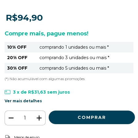
R$94,90
Compre mais, pague menos!
10% OFF
comprando 1 unidades ou mais *
20% OFF
comprando 3 unidades ou mais *
30% OFF
comprando 5 unidades ou mais *
(*) Não acumulável com algumas promoções
3
x de
R$31,63
sem juros
Ver mais detalhes
ALTERAR CEP
Entregas para o CEP:
Meios de envio