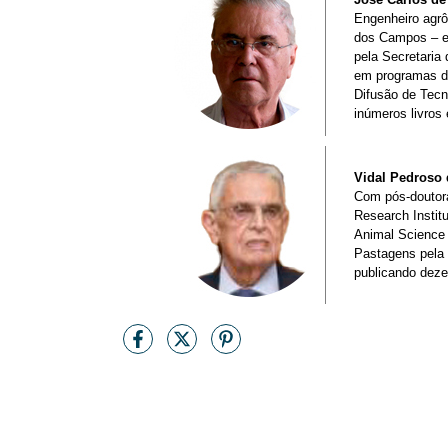
Engenheiro agrô
dos Campos – em
pela Secretaria
em programas de
Difusão de Tecn
inúmeros livros 
Vidal Pedroso 
Com pós-doutora
Research Instit
Animal Science 
Pastagens pela 
publicando dezen