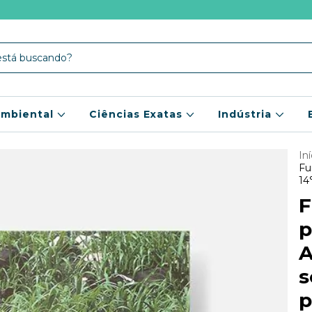
mbiental
Ciências Exatas
Indústria
Iní
Fu
14
F
p
A
s
p