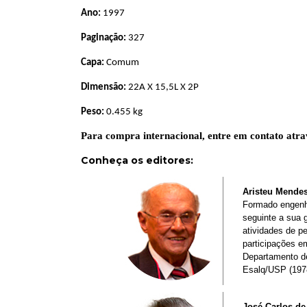
Ano:
1997
Paginação:
327
Capa:
Comum
Dimensão:
22A X 15,5L X 2P
Peso:
0.455 kg
Para compra internacional, entre em contato atra
Conheça os editores
:
Aristeu Mendes
Formado engenh
seguinte a sua 
atividades de p
participações e
Departamento de 
Esalq/USP (197
José Carlos d