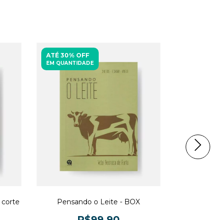
ATÉ 30% OFF
ATÉ 30% 
EM QUANTIDADE
EM QUANTI
 corte
Pensando o Leite - BOX
As mudan
pastagens -
sobre m
R$99,90