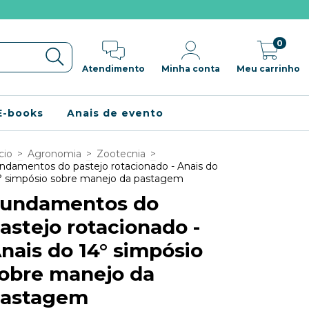
0
Atendimento
Minha conta
Meu carrinho
E-books
Anais de evento
cio
>
Agronomia
>
Zootecnia
>
ndamentos do pastejo rotacionado - Anais do
° simpósio sobre manejo da pastagem
undamentos do
astejo rotacionado -
nais do 14° simpósio
obre manejo da
astagem