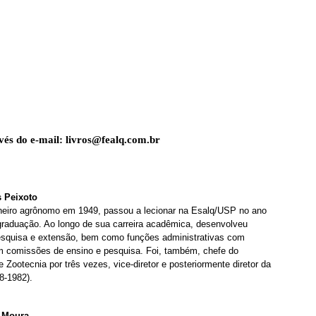
vés do e-mail:
livros@fealq.com.br
 Peixoto
eiro agrônomo em 1949, passou a lecionar na Esalq/USP no ano
graduação. Ao longo de sua carreira acadêmica, desenvolveu
esquisa e extensão, bem como funções administrativas com
m comissões de ensino e pesquisa. Foi, também, chefe do
Zootecnia por três vezes, vice-diretor e posteriormente diretor da
8-1982).
e Moura