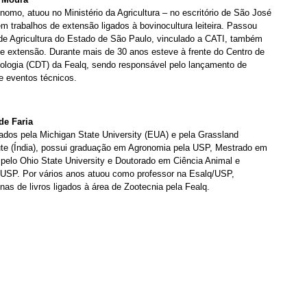
nomo, atuou no Ministério da Agricultura – no escritório de São José
 trabalhos de extensão ligados à bovinocultura leiteira. Passou
 de Agricultura do Estado de São Paulo, vinculado a CATI, também
 extensão. Durante mais de 30 anos esteve à frente do Centro de
ologia (CDT) da Fealq, sendo responsável pelo lançamento de
e eventos técnicos.
de Faria
dos pela Michigan State University (EUA) e pela Grassland
ute (Índia), possui graduação em Agronomia pela USP, Mestrado em
pelo Ohio State University e Doutorado em Ciência Animal e
USP. Por vários anos atuou como professor na Esalq/USP,
as de livros ligados à área de Zootecnia pela Fealq.