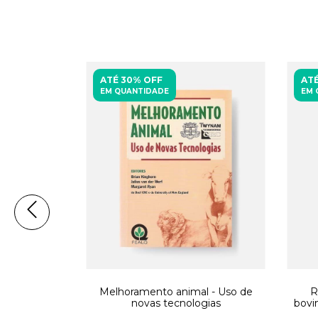
ATÉ 30% OFF
ATÉ
EM QUANTIDADE
EM 
 de corte -
Melhoramento animal - Uso de
R
sio sobre
novas tecnologias
bovin
orte
si