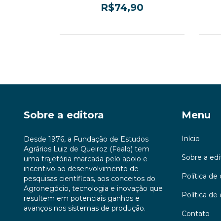
0
R$74,90
 juros
3
x de
R$24,97
sem juros
Sobre a editora
Menu
Início
Desde 1976, a Fundação de Estudos
Agrários Luiz de Queiroz (Fealq) tem
Sobre a edi
uma trajetória marcada pelo apoio e
incentivo ao desenvolvimento de
Política d
pesquisas científicas, aos conceitos do
Agronegócio, tecnologia e inovação que
Política de
resultem em potenciais ganhos e
avanços nos sistemas de produção.
Contato