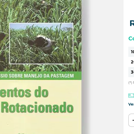
C
1
2
3
(*
Ve