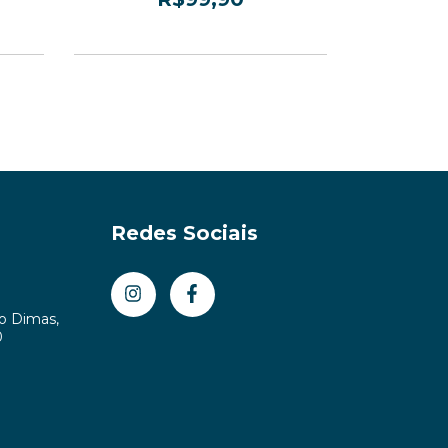
3
x de
R$33,30
sem juros
3
x de
Redes Sociais
ão Dimas,
0