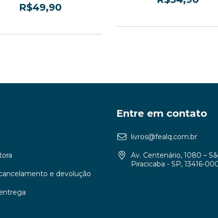
leiteira
R$49,90
3
x de
R$11,63
sem juros
3
x de
R$16,63
sem juros
Entre em contato
livros@fealq.com.br
tora
Av. Centenário, 1080 – S
Piracicaba - SP, 13416-00
e cancelamento e devolução
 entrega