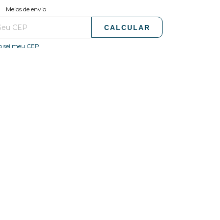
ALTERAR CEP
regas para o CEP:
Meios de envio
CALCULAR
o sei meu CEP