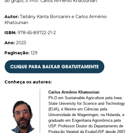
do grupo, o Prof. Carlos Armênio Khatounian.
Autor:
Taitiâny Kárita Bonzanini e Carlos Armênio
Khatounian
ISBN:
978-65-89722-21-2
Ano:
2023
Paginação:
129
Conheça os autores
:
Carlos Armênio Khatounian
Ph.D em Sustainable Agriculture pela Iowa
State University for Science and Technology
(EUA), é Mestre em Ciências pela
Universidade de Wageningen, na Holanda, e
graduado em Engenharia Agronômica pela
USP. Professor Doutor do Departamento de
Produção Vegetal da Esalq/USP desde 2007,