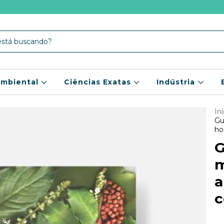
mbiental
Ciências Exatas
Indústria
Iní
Gu
ho
G
m
a
c