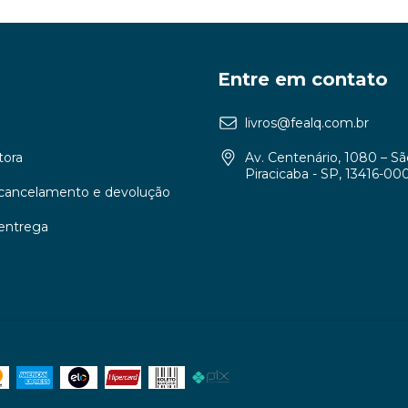
Entre em contato
livros@fealq.com.br
tora
Av. Centenário, 1080 – S
Piracicaba - SP, 13416-00
e cancelamento e devolução
 entrega