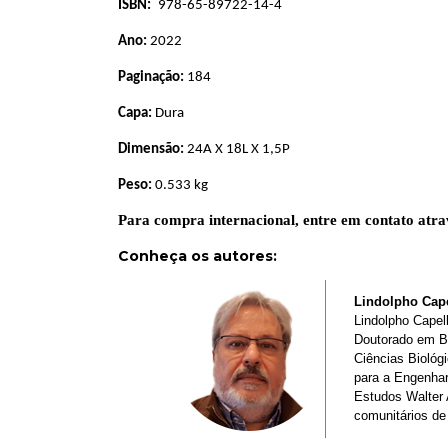
ISBN:
978-65-89722-14-4
Ano:
2022
Paginação:
184
Capa:
Dura
Dimensão:
24A X 18L X 1,5P
Peso:
0.533 kg
Para compra internacional, entre em contato atra
Conheça os autores
:
Lindolpho Cape
Lindolpho Capel
Doutorado em Bi
Ciências Biológ
para a Engenhar
Estudos Walter 
comunitários de