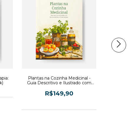
apia:
Plantas na Cozinha Medicinal -
Agrobiodiv
k)
Guia Descritivo e Ilustrado com
comer bem 
Receitas de Panc e Outras
Espécies
R$149,90
3
x de
R$49,97
sem juros