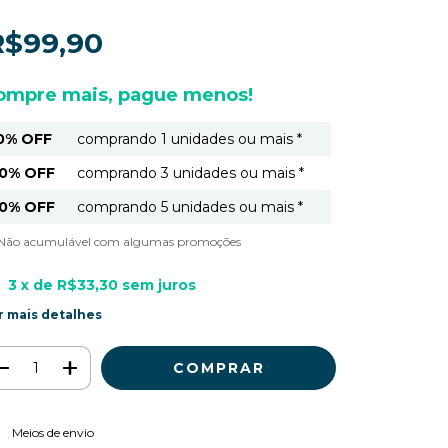
R$99,90
ompre mais, pague menos!
0% OFF
comprando 1 unidades ou mais *
0% OFF
comprando 3 unidades ou mais *
0% OFF
comprando 5 unidades ou mais *
) Não acumulável com algumas promoções
3
x de
R$33,30
sem juros
r mais detalhes
ALTERAR CEP
regas para o CEP:
Meios de envio