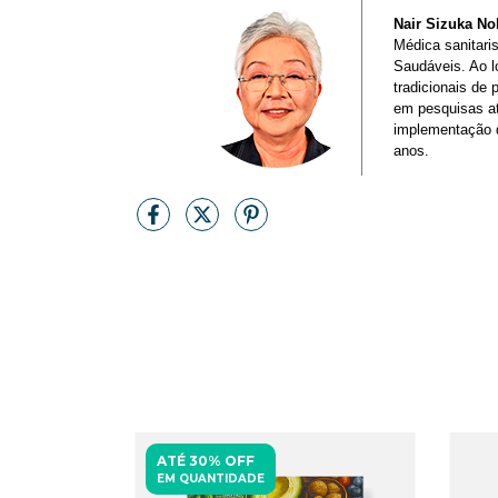
Nair Sizuka N
Médica sanitari
Saudáveis. Ao l
tradicionais de
em pesquisas at
implementação 
anos.
ATÉ 30% OFF
EM QUANTIDADE