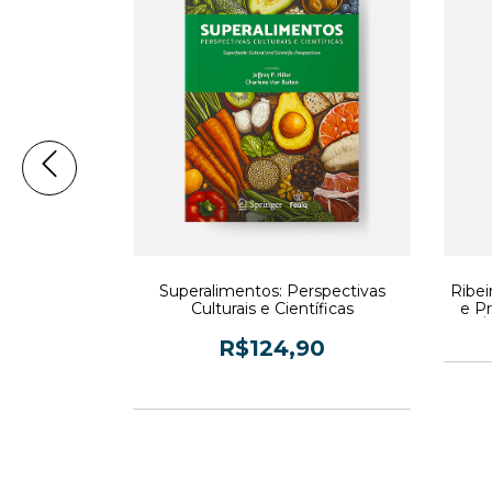
uia Ilustrado
Superalimentos: Perspectivas
Ribei
Professor
Culturais e Científicas
e P
rsi
Á
90
R$124,90
m juros
3
x de
R$41,63
sem juros