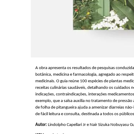
A obra apresenta os resultados de pesquisas conduzid
botânica, medicina e farmacologia, agregado ao respei
medicinais. O guia reúne 100 espécies de plantas medic
receitas culinárias saudáveis, detalhando os cuidados 
indicações, contraindicações, interações medicamentosa
exemplo, que a salsa auxilia no tratamento de pressão a
de folha de pitangueira ajuda a amenizar diarreias nã
de fácil leitura e consulta, destinada a todos os públicos
Autor:
Lindolpho Capellari Jr e Nair Sizuka Nobuyasu 