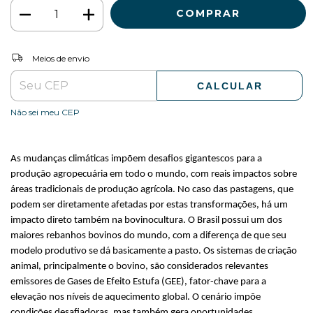
ALTERAR CEP
Entregas para o CEP:
Meios de envio
CALCULAR
Não sei meu CEP
As mudanças climáticas impõem desafios gigantescos para a
produção agropecuária em todo o mundo, com reais impactos sobre
áreas tradicionais de produção agrícola. No caso das pastagens, que
podem ser diretamente afetadas por estas transformações, há um
impacto direto também na bovinocultura. O Brasil possui um dos
maiores rebanhos bovinos do mundo, com a diferença de que seu
modelo produtivo se dá basicamente a pasto. Os sistemas de criação
animal, principalmente o bovino, são considerados relevantes
emissores de Gases de Efeito Estufa (GEE), fator-chave para a
elevação nos níveis de aquecimento global. O cenário impõe
condições desafiadoras, mas também gera oportunidades