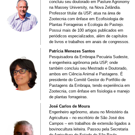
concluiu seu doutorado em Pasture Agronomy
na Massey University, na Nova Zelândia.
Professor titular da USP, atua na área de
Zootecnia com ênfase em Ecofisiologia de
Plantas Forrageiras e Ecologia do Pastejo.
Possui mais de 100 artigos publicados em
periódicos especializados, além de capítulos
de livros e trabalhos em anais de congressos.
Patrícia Menezes Santos
Pesquisadora da Embrapa Pecuária Sudeste,
é engenheira agrônoma pela USP, onde
também concluiu seu Mestrado e Doutorado,
ambos em Ciência Animal e Pastagens. É
presidente do Comitê Gestor do Portfólio de
Pastagens da Embrapa, tendo experiência em
Zootecnia, com ênfase em fisiologia e manejo
de plantas forrageiras.
José Carlos de Moura
Engenheiro agrônomo, atuou no Ministério da
Agricultura – no escritório de São José dos
Campos – em trabalhos de extensão ligados a
bovinocultura leiteira. Passou pela Secretaria
de Agricultura do Estado de São Paulo,