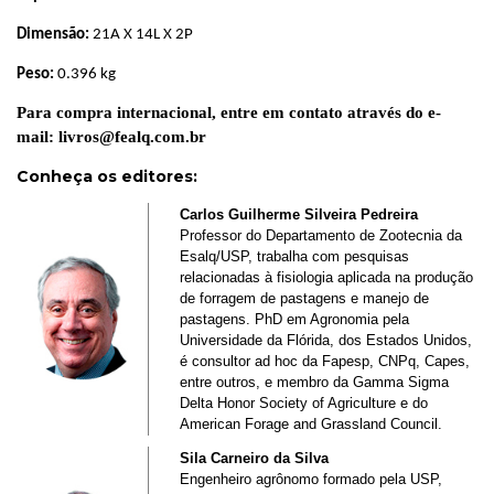
Dimensão:
21A X 14L X 2P
Peso:
0.396
kg
Para compra internacional, entre em contato através do e-
mail:
livros@fealq.com.br
Conheça os editores
:
Carlos Guilherme Silveira Pedreira
Professor do Departamento de Zootecnia da
Esalq/USP, trabalha com pesquisas
relacionadas à fisiologia aplicada na produção
de forragem de pastagens e manejo de
pastagens. PhD em Agronomia pela
Universidade da Flórida, dos Estados Unidos,
é consultor ad hoc da Fapesp, CNPq, Capes,
entre outros, e membro da Gamma Sigma
Delta Honor Society of Agriculture e do
American Forage and Grassland Council.
Sila Carneiro da Silva
Engenheiro agrônomo formado pela USP,