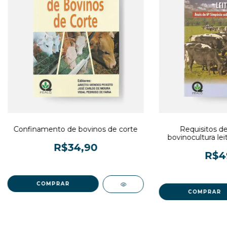
Confinamento de bovinos de corte
Requisitos de
bovinocultura leit
simpósio sobre bov
R$34,90
R$4
3
x de
R$11,63
sem juros
3
x de
R$16,