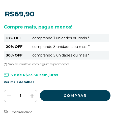
R$69,90
Compre mais, pague menos!
10% OFF
comprando 1 unidades ou mais *
20% OFF
comprando 3 unidades ou mais *
30% OFF
comprando 5 unidades ou mais *
(*) Não acumulável com algumas promoções
3
x de
R$23,30
sem juros
Ver mais detalhes
ALTERAR CEP
Entregas para o CEP:
Meios de envio