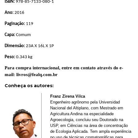
ISBN:
978-85-7133-080-1
Ano:
2016
Paginação:
119
Capa:
Comum
Dimensão:
23A X 16L X 1P
Peso:
0.343 kg
Para compra internacional, entre em contato através do e-
mail:
livros@fealq.com.br
Conheça os autores
:
Franz Zirena Vilca
Engenheiro agrônomo pela Universidad
Nacional del Altiplano, com Mestrado em
Agricultura Andina na especialidade
Agroecologia, concluiu seu Doutorado na
USP, em Ciências na área de concentração
de Ecologia Aplicada. Tem ampla experiência
no uso de técnicas cromatográficas para