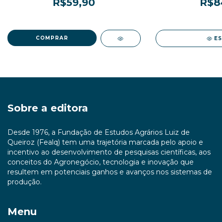
R$59,90
R$8
3
x de
R$19,97
sem juros
3
x de
R$28
E
Sobre a editora
Desde 1976, a Fundação de Estudos Agrários Luiz de
Queiroz (Fealq) tem uma trajetória marcada pelo apoio e
incentivo ao desenvolvimento de pesquisas científicas, aos
conceitos do Agronegócio, tecnologia e inovação que
resultem em potenciais ganhos e avanços nos sistemas de
produção.
Menu