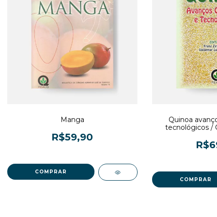
Manga
Quinoa avanços
tecnológicos /
científicos y
R$59,90
R$6
3
x de
R$19,97
sem juros
3
x de
R$23