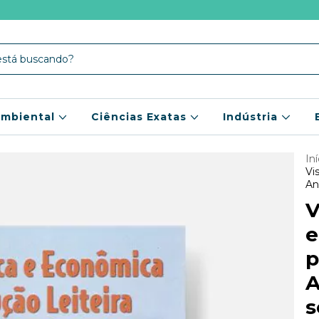
mbiental
Ciências Exatas
Indústria
Iní
Vi
An
V
e
p
A
s