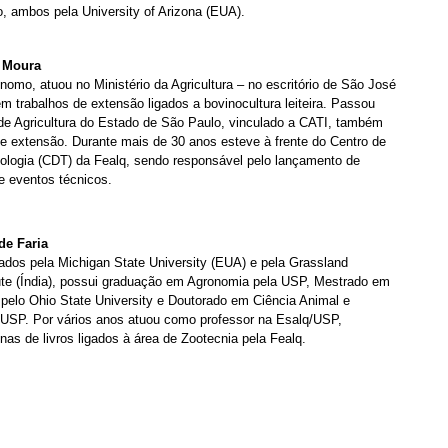
, ambos pela University of Arizona (EUA).
e Moura
nomo, atuou no Ministério da Agricultura – no escritório de São José
 trabalhos de extensão ligados a bovinocultura leiteira. Passou
 de Agricultura do Estado de São Paulo, vinculado a CATI, também
 extensão. Durante mais de 30 anos esteve à frente do Centro de
ologia (CDT) da Fealq, sendo responsável pelo lançamento de
e eventos técnicos.
de Faria
dos pela Michigan State University (EUA) e pela Grassland
ute (Índia), possui graduação em Agronomia pela USP, Mestrado em
pelo Ohio State University e Doutorado em Ciência Animal e
USP. Por vários anos atuou como professor na Esalq/USP,
as de livros ligados à área de Zootecnia pela Fealq.