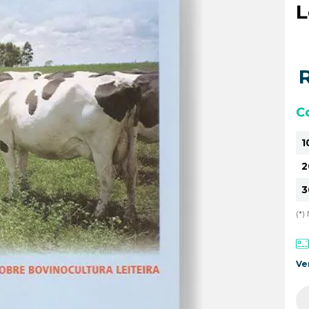
L
C
1
2
3
(*
Ve