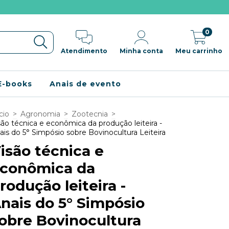
0
Atendimento
Minha conta
Meu carrinho
E-books
Anais de evento
cio
>
Agronomia
>
Zootecnia
>
são técnica e econômica da produção leiteira -
ais do 5° Simpósio sobre Bovinocultura Leiteira
isão técnica e
conômica da
rodução leiteira -
nais do 5° Simpósio
obre Bovinocultura