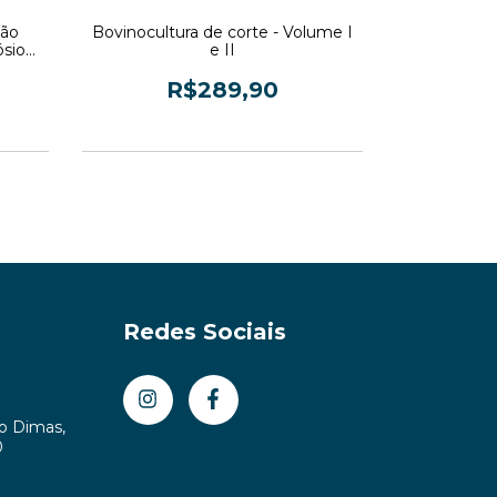
ção
Bovinocultura de corte - Volume I
Manejo al
ósio
e II
Anais do
nutr
R$289,90
3
x de
R$96,63
sem juros
3
x de
Redes Sociais
ão Dimas,
0