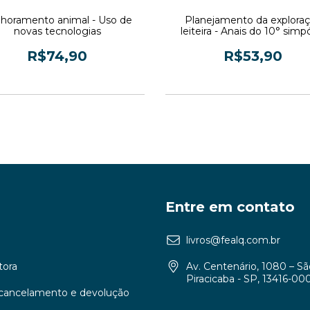
horamento animal - Uso de
Planejamento da explora
novas tecnologias
leiteira - Anais do 10° simp
sobre produção animal
R$74,90
R$53,90
3
x de
R$24,97
sem juros
3
x de
R$17,97
sem juros
Entre em contato
livros@fealq.com.br
tora
Av. Centenário, 1080 – S
Piracicaba - SP, 13416-00
e cancelamento e devolução