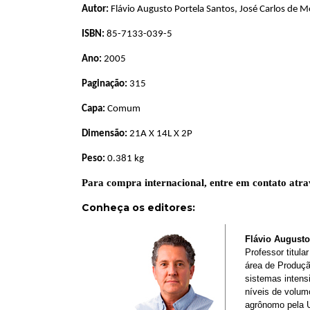
Autor:
Flávio Augusto Portela Santos, José Carlos de M
ISBN:
85-7133-039-5
Ano:
2005
Paginação:
315
Capa:
Comum
Dimensão:
21A X 14L X 2P
Peso:
0.381 kg
Para compra internacional, entre em contato atra
Conheça os editores
:
Flávio Augusto
Professor titul
área de Produçã
sistemas intens
níveis de volum
agrônomo pela 